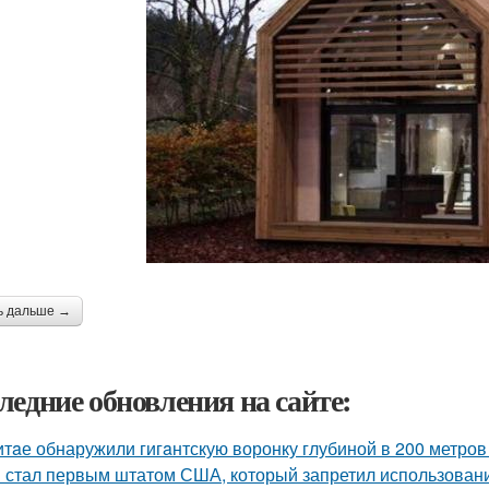
ь дальше →
ледние обновления на сайте:
итaе обнаружили гигaнтскую воронку глубиной в 200 метро
 стал первым штатом США, который запретил использовани