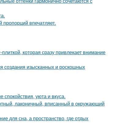
ельные оттенки гармонично сочетаются с
а.
й пропорций впечатляет.
-плиткой, которая сразу привлекает внимание
ля создания изысканных и роскошных
 спокойствия, уюта и вкуса.
уютный, лаконичный, вписанный в окружающий
ие для сна, а пространство, где отдых