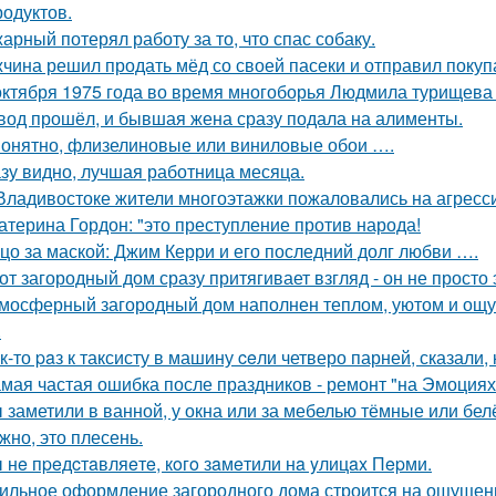
родуктов.
арный потерял работу за то, что спас собаку.
чина решил продать мёд со своей пасеки и отправил покупа
октября 1975 года во время многоборья Людмила турищева
вод прошёл, и бывшая жена сразу подала на алименты.
онятно, флизелиновые или виниловые обои ….
зу видно, лучшая работница месяца.
Владивостоке жители многоэтажки пожаловались на агресс
атерина Гордон: "это преступление против народа!
цо за маской: Джим Керри и его последний долг любви ….
от загородный дом сразу притягивает взгляд - он не просто 
мосферный загородный дом наполнен теплом, уютом и ощу
.
к-то paз к таксисту в машину ceли четверо парней, сказали, 
мая частая ошибка после праздников - ремонт "на Эмоциях
 заметили в ванной, у окна или за мебелью тёмные или бел
жно, это плесень.
 нe пpeдcтaвляeтe, кoгo зaмeтили нa yлицax Пepми.
ильное оформление загородного дома строится на ощущении