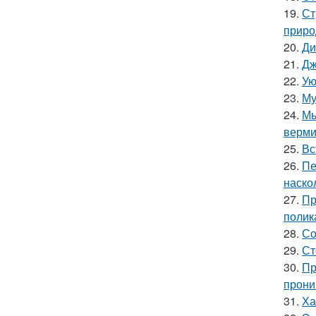
19.
Ст
приро
20.
Ди
21.
Дж
22.
Ую
23.
Му
24.
Мы
верми
25.
Вс
26.
Пе
наско
27.
Пр
полик
28.
Со
29.
Ст
30.
Пр
прони
31.
Ха