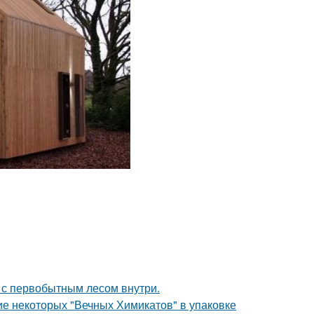
в с первобытным лесом внутри.
е некоторых "Вечных Химикатов" в упаковке