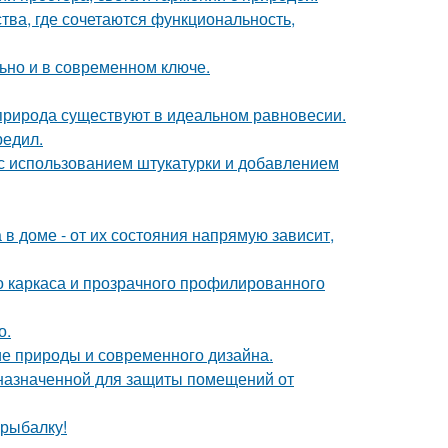
ства, где сочетаются функциональность,
льно и в современном ключе.
 природа существуют в идеальном равновесии.
редил.
с использованием штукатурки и добавлением
в доме - от их состояния напрямую зависит,
о каркаса и прозрачного профилированного
о.
ие природы и современного дизайна.
назначенной для защиты помещений от
 рыбалку!