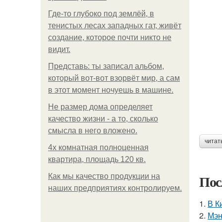
Где-то глубоко под землёй, в
тенистых лесах западных гат, живёт
создание, которое почти никто не
видит.
Представь: ты записал альбом,
который вот-вот взорвёт мир, а сам
в этот момент ночуешь в машине.
Не размер дома определяет
качество жизни - а то, сколько
смысла в него вложено.
читат
4x комнатная полноценная
квартира, площадь 120 кв.
Пос
Как мы качество продукции на
наших предприятиях контролируем.
1.
В К
2.
Мэн