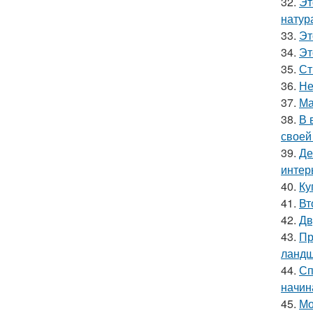
32.
Эт
натур
33.
Эт
34.
Эт
35.
Ст
36.
Не
37.
Ма
38.
В 
своей
39.
Де
интер
40.
Ку
41.
Вт
42.
Дв
43.
Пр
ландш
44.
Сп
начин
45.
Мо