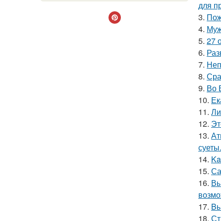
для п
3.
Пож
4.
Муж
5.
27 
6.
Раз
7.
Неп
8.
Сра
9.
Во 
10.
Ек
11.
Ли
12.
Эт
13.
Ат
суеты
14.
Ka
15.
Са
16.
Вы
возмо
17.
Bы
18.
Ст