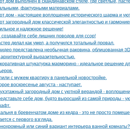
от дом выполнен в скандинавском стиле, где светлые, паст
альными, фактурными материалами.
от дом - настоящее воплощение исторического шарма и уют
от загородный дом классической элегантностью и гармоние
ильное и надежное решение!
 создавайте себе лишних поводов для ссор!
стер делал как умел, а получился тотальный провал.
видео представлена необычная раковина, облицованная 3D
 архитектурной выразительностью.
коративная штукатурка марморино - идеальное решение д
ьеров.
пили с мужем квартиру в панельной новостройке.
орое воскресенье августа - наступает.
ухэтажный загородный дом с уютной верандой - воплощение
едставьте себе дом, будто выросший из самой природы - 
афт.
альня в бревенчатом доме из кедра - это не просто помещен
ается с первого взгляда.
нохромный или синий вариант интерьера ванной комнаты?