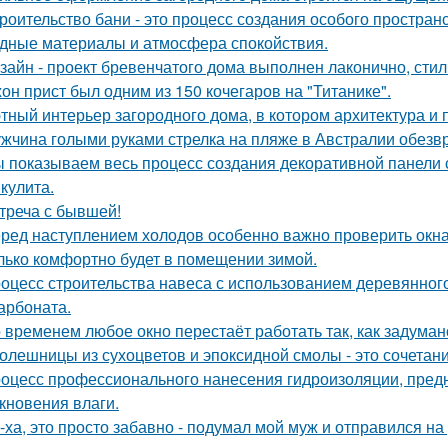
роительство бани - это процесс создания особого простран
дные материалы и атмосфера спокойствия.
зайн - проект бревенчатого дома выполнен лаконично, сти
он прист был одним из 150 кочегаров на "Титанике".
тный интерьер загородного дома, в котором архитектура и
жчина голыми руками стрелка на пляже в Австралии обезв
 показываем весь процесс создания декоративной панели 
кулита.
треча с бывшей!
ред наступлением холодов особенно важно проверить окна 
лько комфортно будет в помещении зимой.
оцесс строительства навеса с использованием деревянног
арбоната.
 временем любое окно перестаёт работать так, как задуман
олешницы из сухоцветов и эпоксидной смолы - это сочетан
оцесс профессионального нанесения гидроизоляции, пред
кновения влаги.
-ха, это просто забавно - подумал мой муж и отправился на