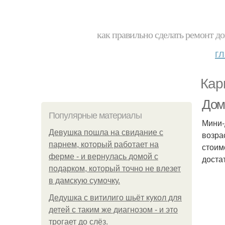
как правильно сделать ремонт до
г
Кар
Дом
Популярные материалы
Мини-
Девушка пошла на свидание с
возра
парнем, который работает на
стоим
ферме - и вернулась домой с
достат
подарком, который точно не влезет
в дамскую сумочку.
Дедушка с витилиго шьёт кукол для
детей с таким же диагнозом - и это
трогает до слёз.