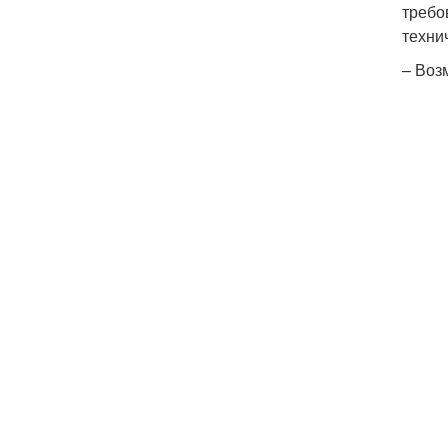
требо
техни
– Воз