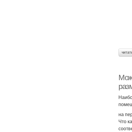
читат
Мож
раз
Наибо
помещ
на пе
Что к
соотв