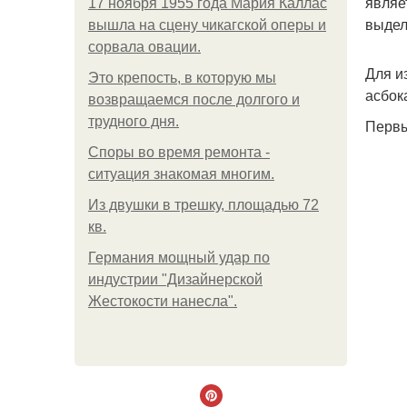
являе
17 ноября 1955 года Мария Каллас
выдел
вышла на сцену чикагской оперы и
сорвала овации.
Для и
Это крепость, в которую мы
асбок
возвращаемся после долгого и
трудного дня.
Первы
Споры во время ремонта -
ситуация знакомая многим.
Из двушки в трешку, площадью 72
кв.
Германия мощный удар по
индустрии "Дизайнерской
Жестокости нанесла".