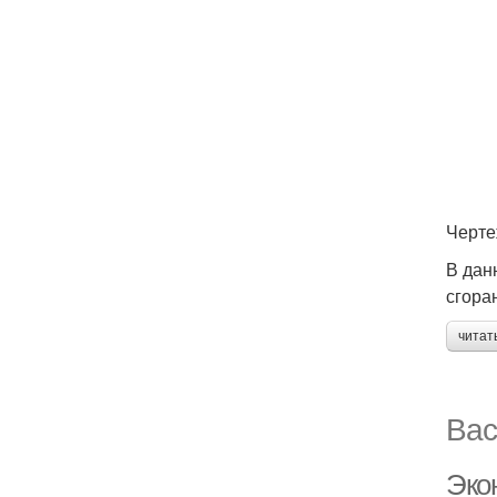
Черте
В дан
сгора
читат
Вас
Эко