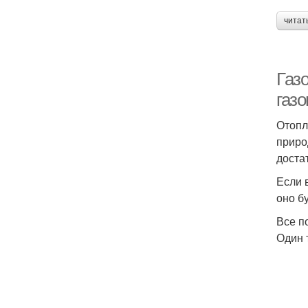
читат
Газо
газ
Отопл
приро
доста
Если 
оно б
Все п
Один 