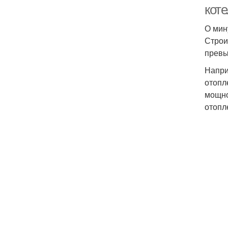
коте
О мин
Строи
превы
Напри
отопл
мощно
отопл