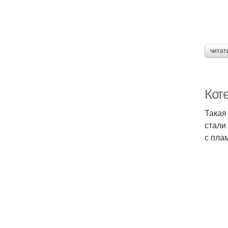
читат
Коте
Такая
стали
с пла