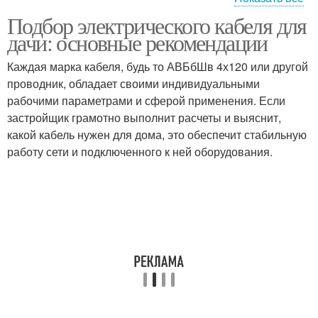
Подбор электрического кабеля для
Кабель от воздействия
Кабель в земле
дачи: основные рекомендации
Каждая марка кабеля, будь то АВБбШв 4х120 или другой
проводник, обладает своими индивидуальными
Кабель от
рабочими параметрами и сферой применения. Если
механических
Кабель на даче
застройщик грамотно выполнит расчеты и выяснит,
повреждений
какой кабель нужен для дома, это обеспечит стабильную
работу сети и подключенного к ней оборудования.
Кабель в траншею