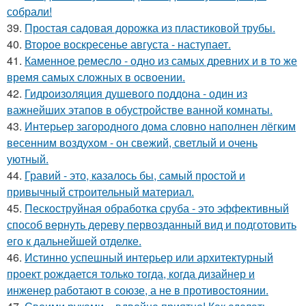
собрали!
39.
Простая садовая дорожка из пластиковой трубы.
40.
Второе воскресенье августа - наступает.
41.
Каменное ремесло - одно из самых древних и в то же
время самых сложных в освоении.
42.
Гидроизоляция душевого поддона - один из
важнейших этапов в обустройстве ванной комнаты.
43.
Интерьер загородного дома словно наполнен лёгким
весенним воздухом - он свежий, светлый и очень
уютный.
44.
Гравий - это, казалось бы, самый простой и
привычный строительный материал.
45.
Пескоструйная обработка сруба - это эффективный
способ вернуть дереву первозданный вид и подготовить
его к дальнейшей отделке.
46.
Истинно успешный интерьер или архитектурный
проект рождается только тогда, когда дизайнер и
инженер работают в союзе, а не в противостоянии.