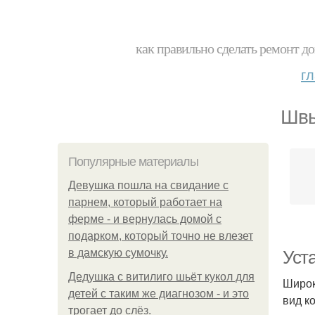
как правильно сделать ремонт до
г
Швы
Популярные материалы
Девушка пошла на свидание с
парнем, который работает на
ферме - и вернулась домой с
подарком, который точно не влезет
в дамскую сумочку.
Уст
Дедушка с витилиго шьёт кукол для
Широк
детей с таким же диагнозом - и это
вид к
трогает до слёз.