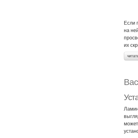
Если 
на не
просв
их ск
читат
Вас
Уст
Ламин
выгля
может
устан