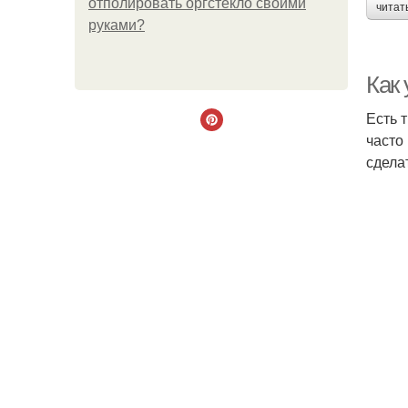
отполировать оргстекло своими
читат
руками?
Как
Есть 
часто
сдела