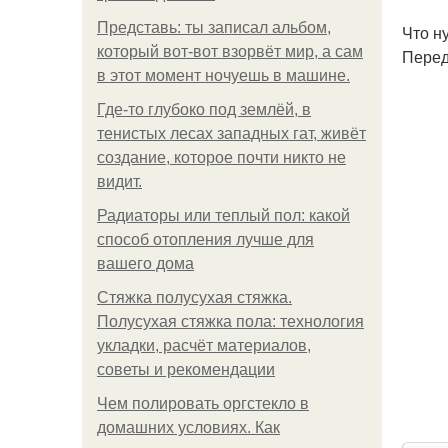
Представь: ты записал альбом,
Что н
который вот-вот взорвёт мир, а сам
Перед
в этот момент ночуешь в машине.
Где-то глубоко под землёй, в
тенистых лесах западных гат, живёт
создание, которое почти никто не
видит.
Радиаторы или теплый пол: какой
способ отопления лучше для
вашего дома
Стяжка полусухая стяжка.
Полусухая стяжка пола: технология
укладки, расчёт материалов,
советы и рекомендации
Чем полировать оргстекло в
домашних условиях. Как