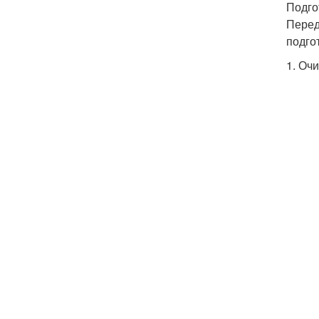
Подго
Перед
подго
1. Оч