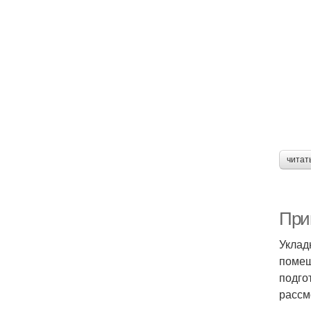
читат
При
Уклад
помещ
подго
рассм