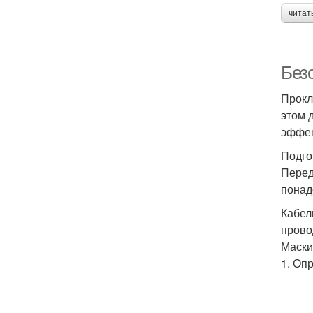
читат
Без
Прокл
этом 
эффек
Подго
Перед
понад
Кабел
прово
Маски
1. Оп