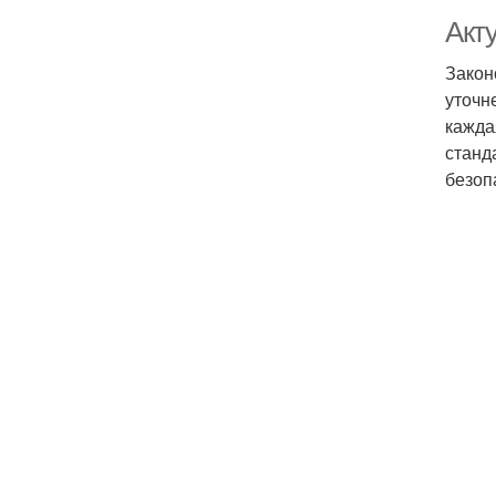
Акт
Закон
уточн
кажда
станд
безоп