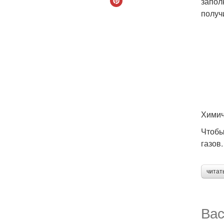
запол
получ
Химич
Чтобы
газов
читат
Вас