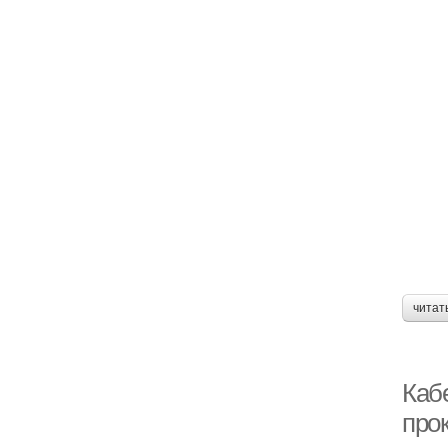
читат
Кабе
про