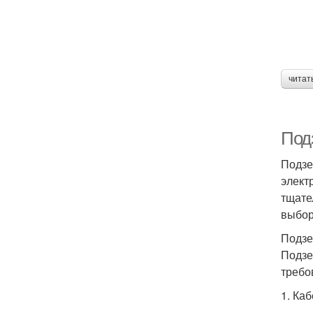
читат
Подз
Подзе
элект
тщате
выбор
Подзе
Подзе
требо
1. Ка