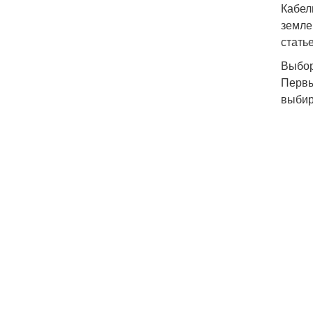
Кабел
земле
стать
Выбор
Первы
выбир