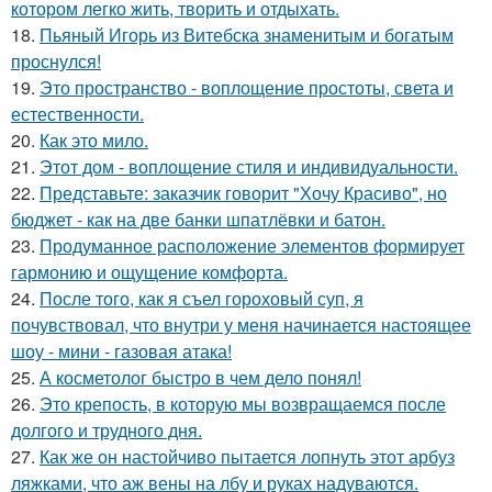
котором легко жить, творить и отдыхать.
18.
Пьяный Игорь из Витебска знаменитым и богатым
проснулся!
19.
Это пространство - воплощение простоты, света и
естественности.
20.
Как это мило.
21.
Этот дом - воплощение стиля и индивидуальности.
22.
Представьте: заказчик говорит "Хочу Красиво", но
бюджет - как на две банки шпатлёвки и батон.
23.
Продуманное расположение элементов формирует
гармонию и ощущение комфорта.
24.
После того, как я съел гороховый суп, я
почувствовал, что внутри у меня начинается настоящее
шоу - мини - газовая атака!
25.
А косметолог быстро в чем дело понял!
26.
Это крепость, в которую мы возвращаемся после
долгого и трудного дня.
27.
Как же он настойчиво пытается лопнуть этот арбуз
ляжками, что аж вены на лбу и руках надуваются.