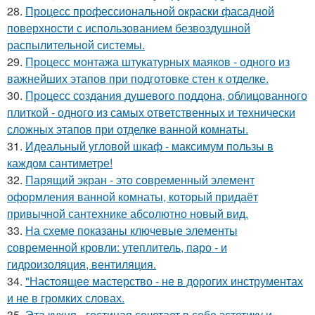
28.
Процесс профессиональной окраски фасадной
поверхности с использованием безвоздушной
распылительной системы.
29.
Процесс монтажа штукатурных маяков - одного из
важнейших этапов при подготовке стен к отделке.
30.
Процесс создания душевого поддона, облицованного
плиткой - одного из самых ответственных и технически
сложных этапов при отделке ванной комнаты.
31.
Идеальный угловой шкаф - максимум пользы в
каждом сантиметре!
32.
Парящий экран - это современный элемент
оформления ванной комнаты, который придаёт
привычной сантехнике абсолютно новый вид.
33.
На схеме показаны ключевые элементы
современной кровли: утеплитель, паро - и
гидроизоляция, вентиляция.
34.
"Настоящее мастерство - не в дорогих инструментах
и не в громких словах.
35.
Эта кухня - гостиная сочетает в себе эстетику и