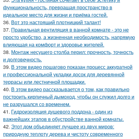
функциональность, превращая пространство в
идеальное место для жизни и приёма гостей.
36.
Вот это настоящий плотницкий талант!
37.
Правильная вентиляция в ванной комнате - это не
просто удобство, а жизненная необходимость, напрямую
влияющая на комфорт и здоровье жителей.
38.
Монтаж несущего столба перил: прочность, точность
и долговечность.
39.
В этом видео пошагово показан процесс аккуратной
и профессиональной укладки досок для деревянной
террасы или лестничной площадки.
40.
В этом видео рассказывается о том, как правильно
построить кирпичный дымоход, чтобы он служил долго и
не разрушался со временем.
41.
Гидроизоляция душевого поддона - один из
важнейших этапов в обустройстве ванной комнаты.
42.
Этот дом объединяет лучшее из двух миров:
природную теплоту дерева и чистоту современного