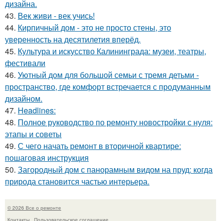
дизайна.
43.
Век живи - век учись!
44.
Кирпичный дом - это не просто стены, это
уверенность на десятилетия вперёд.
45.
Культура и искусство Калининграда: музеи, театры,
фестивали
46.
Уютный дом для большой семьи с тремя детьми -
пространство, где комфорт встречается с продуманным
дизайном.
47.
Headlines:
48.
Полное руководство по ремонту новостройки с нуля:
этапы и советы
49.
С чего начать ремонт в вторичной квартире:
пошаговая инструкция
50.
Загородный дом с панорамным видом на пруд: когда
природа становится частью интерьера.
© 2026 Все о ремонте
Контакты
Пользовательское соглашение