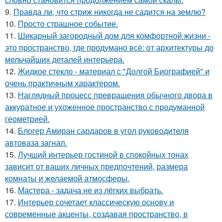
9.
Правда ли, что стриж никогда не садится на землю?
10.
Просто страшное событие.
11.
Шикарный загородный дом для комфортной жизни -
это пространство, где продумано всё: от архитектуры до
мельчайших деталей интерьера.
12.
Жидкое стекло - материал с "Долгой Биографией" и
очень практичным характером.
13.
Наглядный процесс превращения обычного двора в
аккуратное и ухоженное пространство с продуманной
геометрией.
14.
Блогер Амиран сардаров в угол руководителя
автоваза загнал.
15.
Лучший интерьер гостиной в спокойных тонах
зависит от ваших личных предпочтений, размера
комнаты и желаемой атмосферы.
16.
Мастера - задача не из лёгких выбрать.
17.
Интерьер сочетает классическую основу и
современные акценты, создавая пространство, в