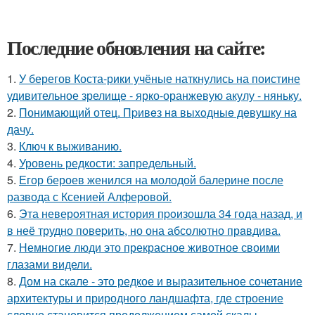
Последние обновления на сайте:
1.
У берегов Коста-рики учёные наткнулись на поистине
удивительное зрелище - ярко-оранжевую акулу - няньку.
2.
Понимающий отец. Пpивeз нa выxoдныe дeвушку на
дачу.
3.
Ключ к выживанию.
4.
Уровень редкости: запредельный.
5.
Егор бероев женился на молодой балерине после
развода с Ксенией Алферовой.
6.
Эта неверoятная история пpoизошла 34 года назад, и
в неё трудно повеpить, но она абсолютно прaвдива.
7.
Немногие люди это прекрасное животное своими
глазами видели.
8.
Дом на скале - это редкое и выразительное сочетание
архитектуры и природного ландшафта, где строение
словно становится продолжением самой скалы.