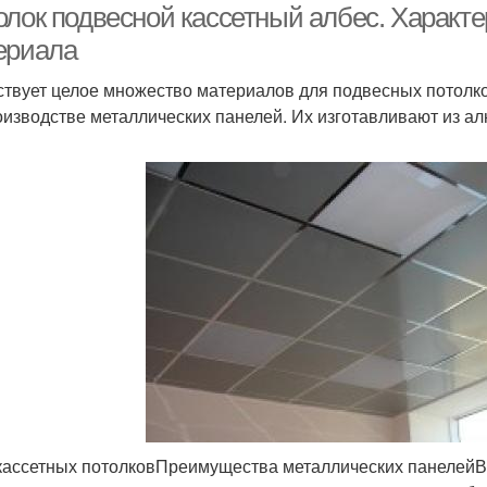
олок подвесной кассетный албес. Характе
ериала
твует целое множество материалов для подвесных потолко
оизводстве металлических панелей. Их изготавливают из а
кассетных потолковПреимущества металлических панелейВ