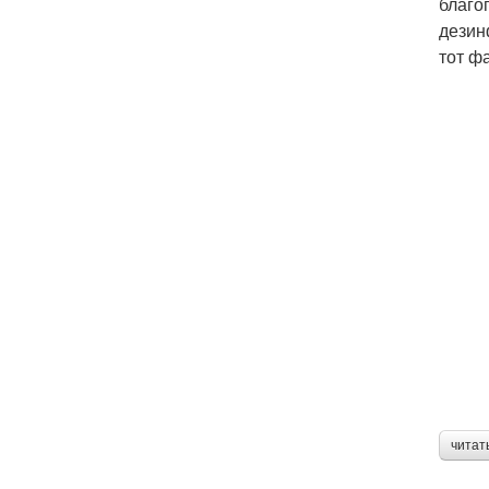
благо
дезин
тот ф
читат