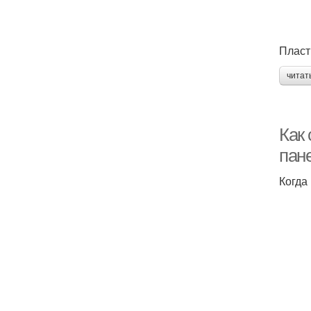
Пласт
читат
Как
пан
Когда