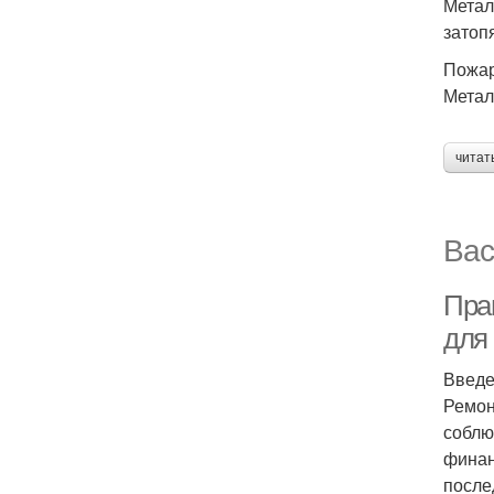
Метал
затоп
Пожар
Метал
читат
Вас
Пра
для
Введ
Ремон
соблю
финан
после