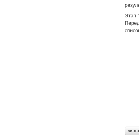
резул
Этап 
Перед
списо
читат