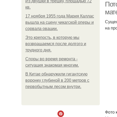
Из двушки в трешку, площадью 72
Пот
кв.
мат
17 ноября 1955 года Мария Каллас
Сущес
вышла на сцену чикагской оперы и
на пр
сорвала овации.
Это крепость, в которую мы
возвращаемся после долгого и
трудного дня.
Споры во время ремонта -
ситуация знакомая многим.
В Китaе обнаружили гигaнтскую
воронку глубиной в 200 метров с
первобытным лесом внутри.
Фото 