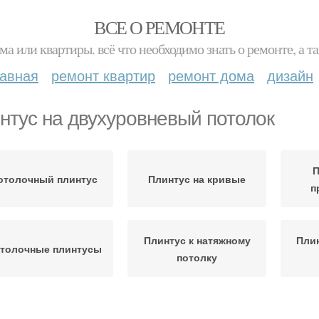
ВСЕ О РЕМОНТЕ
ма или квартиры. всё что необходимо знать о ремонте, а
лавная
ремонт квартир
ремонт дома
дизайн
нтус на двухуровневый потолок
П
отолочный плинтус
Плинтус на кривые
п
Плинтус к натяжному
Плин
толочные плинтусы
потолку
Плинтус в углах
Плинтус с уголками
Пли