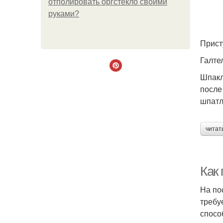
отполировать оргстекло своими
руками?
Прист
Галте
Шпакл
после
шпатл
читат
Как 
На по
требу
спосо