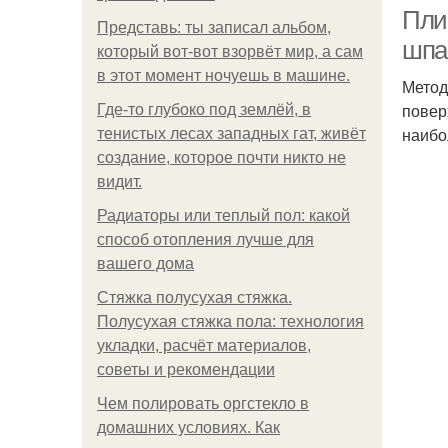
Пли
Представь: ты записал альбом,
шпа
который вот-вот взорвёт мир, а сам
в этот момент ночуешь в машине.
Метод
повер
Где-то глубоко под землёй, в
наибо
тенистых лесах западных гат, живёт
создание, которое почти никто не
видит.
Радиаторы или теплый пол: какой
способ отопления лучше для
вашего дома
Стяжка полусухая стяжка.
Полусухая стяжка пола: технология
укладки, расчёт материалов,
советы и рекомендации
Чем полировать оргстекло в
домашних условиях. Как