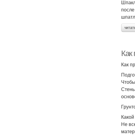
Шпакл
после
шпатл
читат
Как 
Как п
Подго
Чтобы
Стены
основе
Грунт
Какой
Не вс
матер