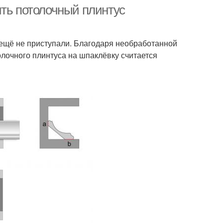
плинтусе
ить потолочный плинтус
 ещё не приступали. Благодаря необработанной
вянные плинтусы
Плинтус на стыке
олочного плинтуса на шпаклёвку считается
Плинтус из
нтусы по месту
пенополистирола
Плинтус из
Молдинги на потолке
полистирола