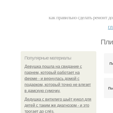
как правильно сделать ремонт до
г
Пли
Популярные материалы
П
Девушка пошла на свидание с
парнем, который работает на
ферме - и вернулась домой с
подарком, который точно не влезет
По
в дамскую сумочку.
Дедушка с витилиго шьёт кукол для
детей с таким же диагнозом - и это
трогает до слёз.