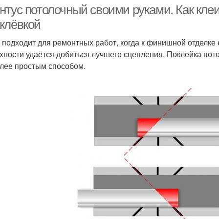
нтус потолочный своими руками. Как кле
клёвкой
Плинтус без
 подходит для ремонтных работ, когда к финишной отделке
Плинтус без стусла
Дере
специальных
хности удаётся добиться лучшего сцепления. Поклейка пот
приспособлений
лее простым способом.
Пенопластовые
Плинтус на шпаклевку
Пли
плинтусы
Плинтус к плитке
Плинтус из полиуретана
Плинтусы из гипса