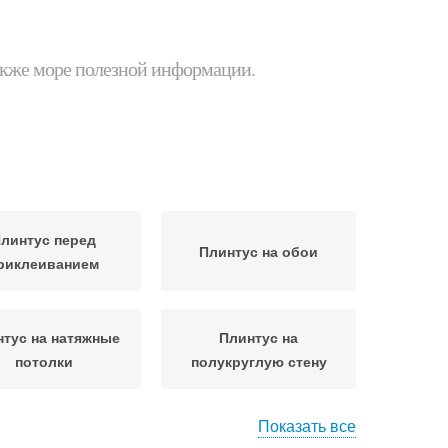
 также море полезной информации.
линтус перед
Плинтус на обои
риклеиванием
тус на натяжные
Плинтус на
потолки
полукруглую стену
Показать все
Угол на потолочном
нтус под углом