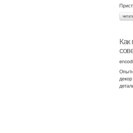
Прист
читат
Как
сов
encod
Опытн
декор
детал