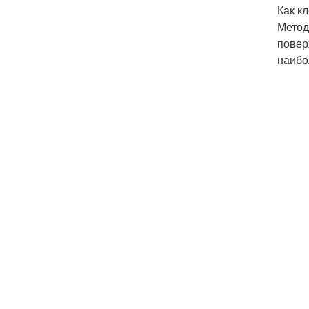
Как к
Метод
повер
наибо