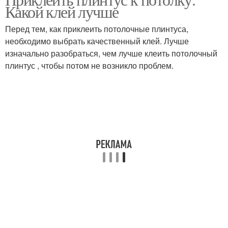
двухуровневый
Плинтус из полиуретана
Какой клей лучше
потолок
Перед тем, как приклеить потолочные плинтуса,
необходимо выбрать качественный клей. Лучше
изначально разобраться, чем лучше клеить потолочный
Плинтус на кривые
Плинтус с уголками
плинтус , чтобы потом не возникло проблем.