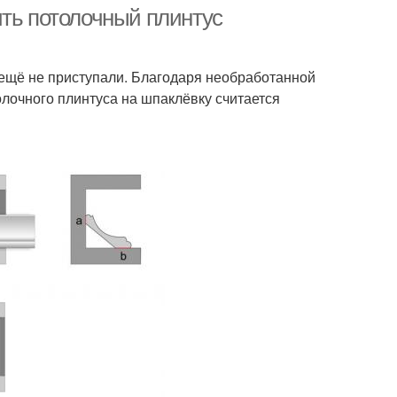
ить потолочный плинтус
Плинтус без
 ещё не приступали. Благодаря необработанной
л на потолочном
специальных
олочного плинтуса на шпаклёвку считается
плинтусе
приспособлений
нтус без стусла
Плинтусы из гипса
Плинтус из
Плинтус к потолку
нополистирола
тус по внешнему
Плинтусы по
исполнению
назначению