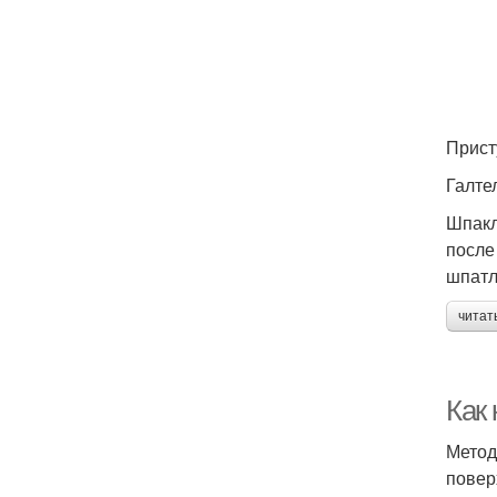
Прист
Галте
Шпакл
после
шпатл
читат
Как 
Метод
повер