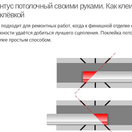
нтус потолочный своими руками. Как кле
клёвкой
 подходит для ремонтных работ, когда к финишной отделке
Уго
нтус из полиуретана
Плинтус на стыке
хности удаётся добиться лучшего сцепления. Поклейка пот
лее простым способом.
линтус к натяжным
Плинтус к плитке
Пли
потолкам
ревянные плинтусы
Плинтусы по месту
пе
Плинтус для
Плинтус для внешнего
Плин
внутреннего угла
угла