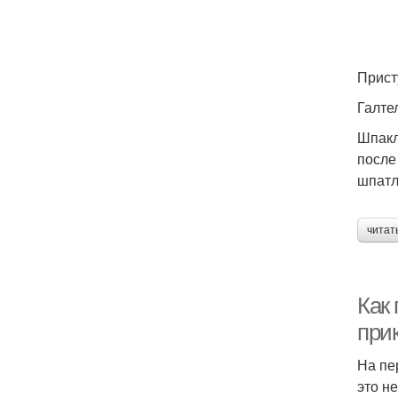
Прист
Галте
Шпакл
после
шпатл
читат
Как
при
На пе
это н