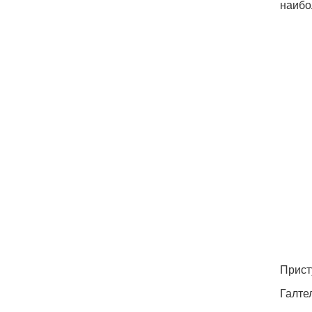
наибо
Прист
Галте