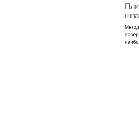
Пли
шпа
Метод
Пли
повер
наибо
П
Де