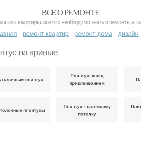
ВСЕ О РЕМОНТЕ
ма или квартиры. всё что необходимо знать о ремонте, а
лавная
ремонт квартир
ремонт дома
дизайн
нтус на кривые
Плинтус перед
отолочный плинтус
Пл
приклеиванием
Плинтус к натяжному
Плин
толочные плинтусы
потолку
линтус с уголками
Плинтус под углом
Плин