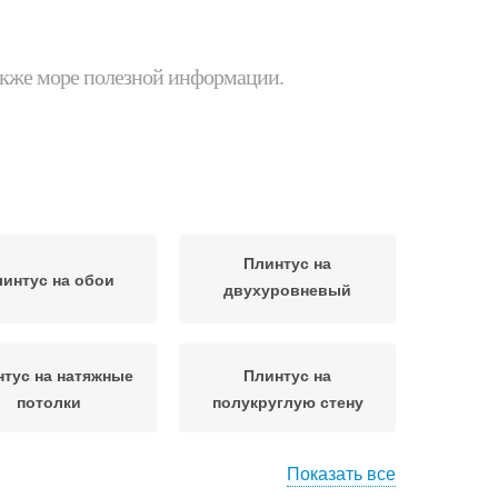
 также море полезной информации.
Плинтус на
интус на обои
двухуровневый
потолок
тус на натяжные
Плинтус на
потолки
полукруглую стену
Показать все
тус на шпаклевку
Плинтус в углах