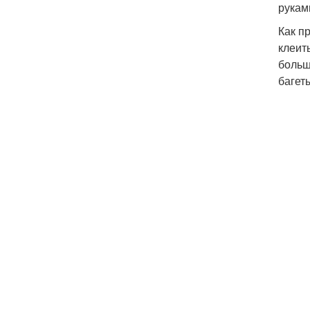
рукам
Как п
клеит
больш
багет