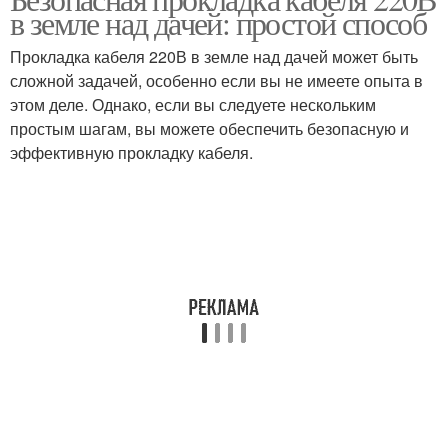
Кабель для прокладки
механических
в земле над дачей: простой способ
повреждений
Прокладка кабеля 220В в земле над дачей может быть
сложной задачей, особенно если вы не имеете опыта в
Кабель для подземного
этом деле. Однако, если вы следуете нескольким
Прокладка в земле
прокладки
простым шагам, вы можете обеспечить безопасную и
эффективную прокладку кабеля.
Безопасность при
Кабель при прокладке
прокладке
Повреждения при
подземном
прокладывании