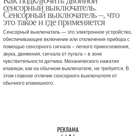
сенсорный выключатель.
светодиодной ленты
алиэкспресс
Сенсорный выключатель –, что
это такое и где применяется
Инфракрасный
Брендовые
Сенсорный выключатель — это электронное устройство,
выключатель
выключатели
обеспечивающее включение или отключения прибора с
помощью сенсорного сигнала – легкого прикосновения,
звука, движения, сигнала от пульта – в зоне
чувствительности датчика. Механического нажатия
Хлопковый
Выключатели в жилых
клавиши, как на обычном выключателе, не требуется. В
выключатель
помещениях
этом главное отличие сенсорного выключателя от
обычного клавишного.
Беспроводные
выключатели