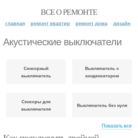
ВСЕ О РЕМОНТЕ
главная
ремонт квартир
ремонт дома
дизайн
Акустические выключатели
Сенсорный
Выключатель с
выключатель
конденсатором
Сенсоры для
Выключатель без нуля
выключателя
Показать все
Как подключить двойной
Выключатель для
Выключатель с