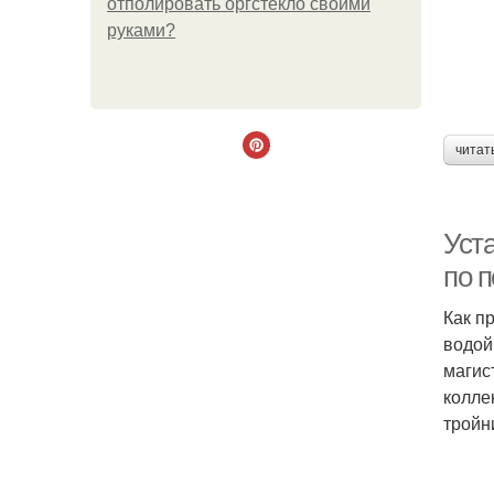
отполировать оргстекло своими
руками?
читат
Уст
по 
Как п
водой
магис
колле
тройн