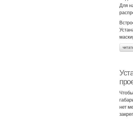
Для н
распр
Встро
Устан
маски
читат
Уст
про
Чтобы
габар
нет м
закре