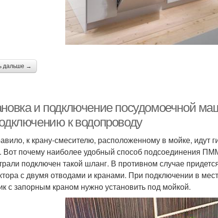
ь дальше →
ановка и подключение посудомоечной ма
подключению к водопроводу
равило, к крану-смесителю, расположенному в мойке, идут г
. Вот почему наиболее удобный способ подсоединения ПММ
трали подключен такой шланг. В противном случае придется
ктора с двумя отводами и кранами. При подключении в мес
ик с запорным краном нужно установить под мойкой.