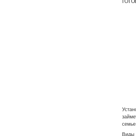
гот
Устан
займе
семье
Виды 