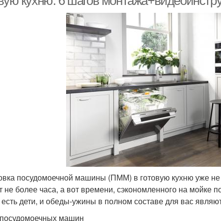
овую кухню: 6 шагов монтажа+видеоинстр
овка посудомоечной машины (ПММ) в готовую кухню уже не
т не более часа, а вот времени, сэкономленного на мойке п
 есть дети, и обеды-ужины в полном составе для вас являю
посудомоечных машин