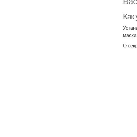
Вас
Как
Устан
маски
О сек