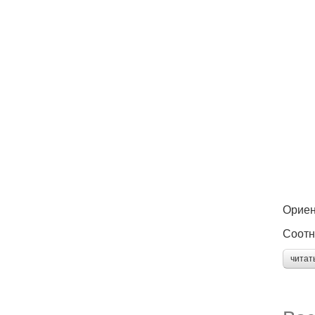
Ориен
Соотн
читат