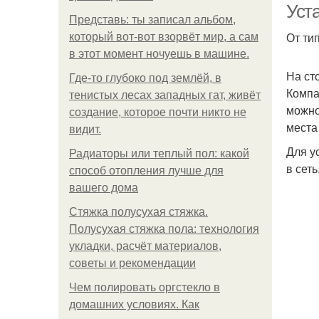
Уст
Представь: ты записал альбом,
От ти
который вот-вот взорвёт мир, а сам
в этот момент ночуешь в машине.
На ст
Где-то глубоко под землёй, в
Компа
тенистых лесах западных гат, живёт
можно
создание, которое почти никто не
места
видит.
Для у
Радиаторы или теплый пол: какой
в сеть
способ отопления лучше для
вашего дома
Стяжка полусухая стяжка.
Полусухая стяжка пола: технология
укладки, расчёт материалов,
советы и рекомендации
Чем полировать оргстекло в
домашних условиях. Как