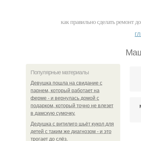
как правильно сделать ремонт до
г
Маш
Популярные материалы
Девушка пошла на свидание с
парнем, который работает на
ферме - и вернулась домой с
подарком, который точно не влезет
в дамскую сумочку.
Дедушка с витилиго шьёт кукол для
детей с таким же диагнозом - и это
трогает до слёз.