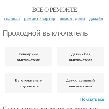
ВСЕ О РЕМОНТЕ
главная
ремонт квартир
ремонт дома
дизайн
Проходной выключатель
Сенсорные
Датчик без
выключатели
выключателя
Выключатель с
Двухклавишный
подсветкой
выключатель
Показать все
Схемы подключения сенсорных
Одноклавишные