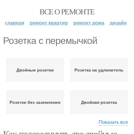
ВСЕ О РЕМОНТЕ
главная
ремонт квартир
ремонт дома
дизайн
Розетка с перемычкой
Двойные розетки
Розетка на удлинитель
Розетки без заземления
Двойная розетка
Показать все
Как подсоединить две двойные
Розетки в