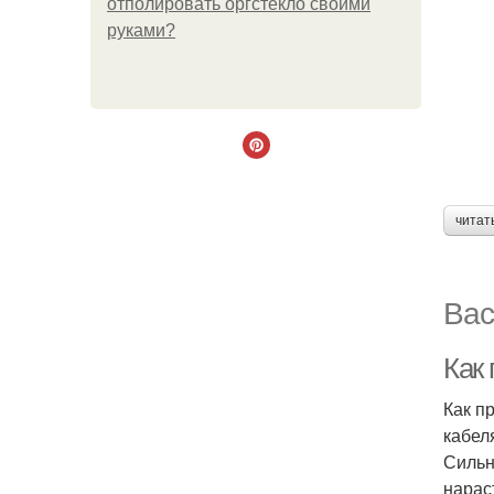
отполировать оргстекло своими
руками?
читат
Вас
Как 
Как п
кабел
Сильн
нарас