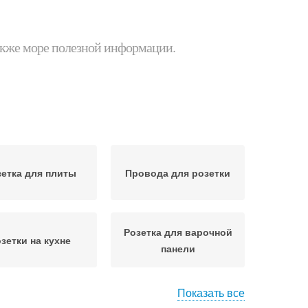
 также море полезной информации.
зетка для плиты
Провода для розетки
Розетка для варочной
зетки на кухне
панели
Показать все
Розетка для
Розетки для кухонных