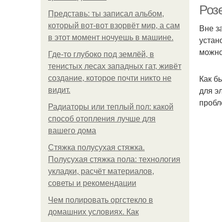
Роз
Представь: ты записал альбом,
который вот-вот взорвёт мир, а сам
Вне з
в этот момент ночуешь в машине.
устан
Ро
можно
Где-то глубоко под землёй, в
тенистых лесах западных гат, живёт
Как б
создание, которое почти никто не
для э
видит.
пробле
Радиаторы или теплый пол: какой
способ отопления лучше для
вашего дома
Стяжка полусухая стяжка.
Полусухая стяжка пола: технология
укладки, расчёт материалов,
советы и рекомендации
Чем полировать оргстекло в
домашних условиях. Как