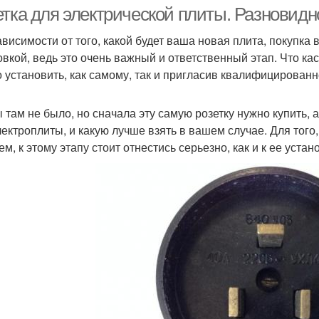
посуд
етка для электрической плиты. Разновидн
ависимости от того, какой будет ваша новая плита, покупк
овкой, ведь это очень важный и ответственный этап. Что кас
зетки для заказчиков
Вольты в розетке
 установить, как самому, так и пригласив квалифицированн
ы там не было, но сначала эту самую розетку нужно купить, 
лектроплиты, и какую лучше взять в вашем случае. Для того
м, к этому этапу стоит отнестись серьезно, как и к ее устан