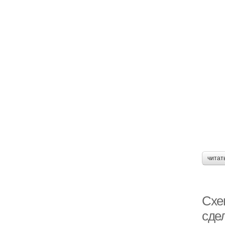
читат
Схе
сде