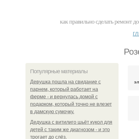
как правильно сделать ремонт до
г
Роз
Популярные материалы
э
Девушка пошла на свидание с
парнем, который работает на
ферме - и вернулась домой с
подарком, который точно не влезет
в дамскую сумочку.
Дедушка с витилиго шьёт кукол для
детей с таким же диагнозом - и это
трогает до слёз.
Р