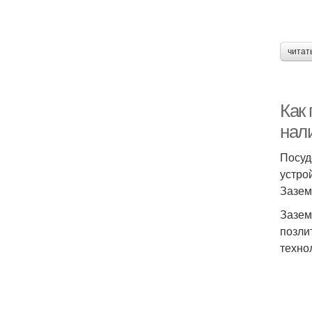
читат
Как
нал
Посуд
устро
Зазем
Зазем
позли
техно