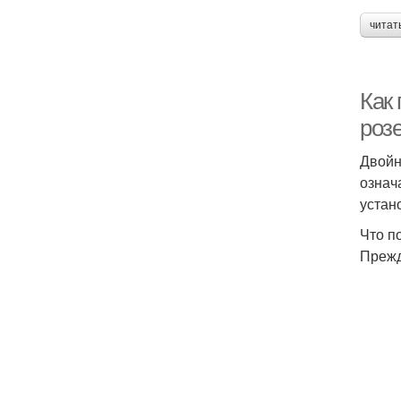
читат
Как
розе
Двойн
означ
устан
Что п
Прежд